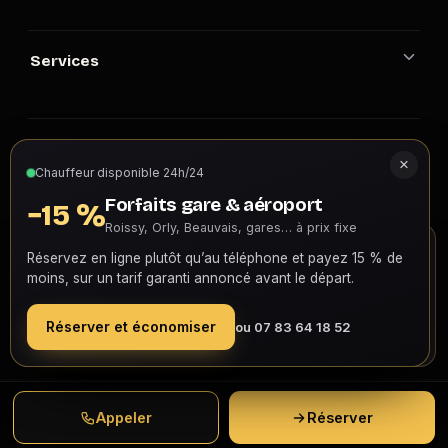
Services
Villes
×
Chauffeur disponible 24h/24
Forfaits gare & aéroport
−15 %
Roissy, Orly, Beauvais, gares… à prix fixe
Contact
On roule avec des cookies
Réservez en ligne plutôt qu’au téléphone et payez 15 % de
Ce site utilise des cookies pour la mesure d’audience
moins, sur un tarif garanti annoncé avant le départ.
et améliorer votre expérience.
En savoir plus
© 2026 Luxury Services Taxi 78. Tous droits réservés.
Réserver et économiser
ou 07 83 64 18 52
Accepter
Refuser
Mentions légales
·
Confidentialité
Appeler
Réserver