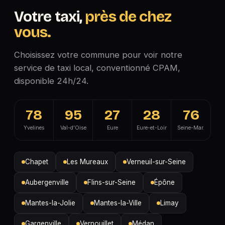
Votre taxi,
près de chez
vous.
Choisissez votre commune pour voir notre
service de taxi local, conventionné CPAM,
disponible 24h/24.
78
95
27
28
76
Yvelines
Val-d'Oise
Eure
Eure-et-Loir
Seine-Mar.
Chapet
Les Mureaux
Verneuil-sur-Seine
Aubergenville
Flins-sur-Seine
Épône
Mantes-la-Jolie
Mantes-la-Ville
Limay
Gargenville
Vernouillet
Médan