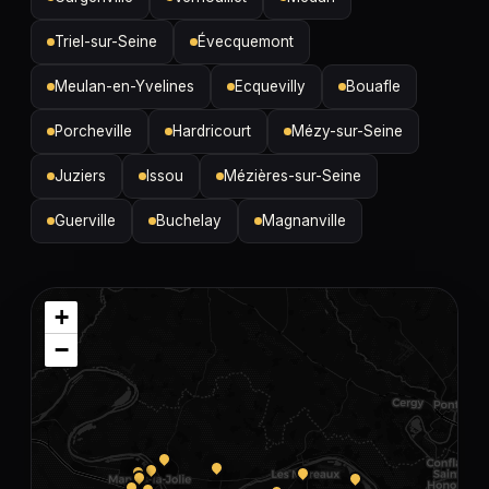
Triel-sur-Seine
Évecquemont
Meulan-en-Yvelines
Ecquevilly
Bouafle
Porcheville
Hardricourt
Mézy-sur-Seine
Juziers
Issou
Mézières-sur-Seine
Guerville
Buchelay
Magnanville
+
−