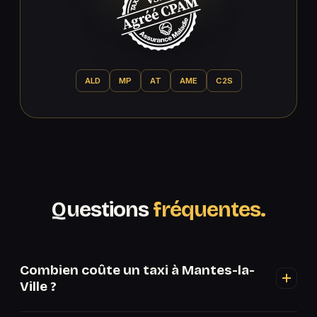
ALD
MP
AT
AME
C2S
Questions
fréquentes.
Combien coûte un taxi à Mantes-la-
Ville ?