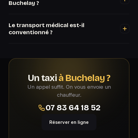
Buchelay ?
18 52 pour un tarif ferme depuis Buchelay.
Oui, 24h/24 et 7j/7, jours fériés compris, à
Le transport médical est-il
Buchelay et dans le secteur.
conventionné ?
Oui, nous sommes agréés CPAM. Avec une
prescription et votre carte Vitale, votre transport
depuis Buchelay est pris en charge à 55 % ou
100 %, sans avance.
Un taxi
à Buchelay ?
Un appel suffit. On vous envoie un
chauffeur.
07 83 64 18 52
Réserver en ligne