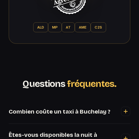
ALD
MP
AT
AME
C2S
Questions
fréquentes.
Combien coûte un taxi à Buchelay ?
Le prix dépend de la distance et de l'heure. Voir
Êtes-vous disponibles la nuit à
les estimations ci-dessus, ou appelez le 07 83 64