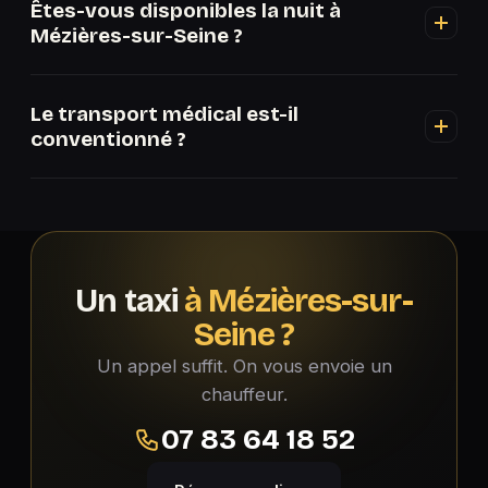
Êtes-vous disponibles la nuit à
les estimations ci-dessus, ou appelez le 07 83 64
Mézières-sur-Seine ?
18 52 pour un tarif ferme depuis Mézières-sur-
Seine.
Oui, 24h/24 et 7j/7, jours fériés compris, à
Le transport médical est-il
Mézières-sur-Seine et dans le secteur.
conventionné ?
Oui, nous sommes agréés CPAM. Avec une
prescription et votre carte Vitale, votre transport
depuis Mézières-sur-Seine est pris en charge à
55 % ou 100 %, sans avance.
Un taxi
à Mézières-sur-
Seine ?
Un appel suffit. On vous envoie un
chauffeur.
07 83 64 18 52