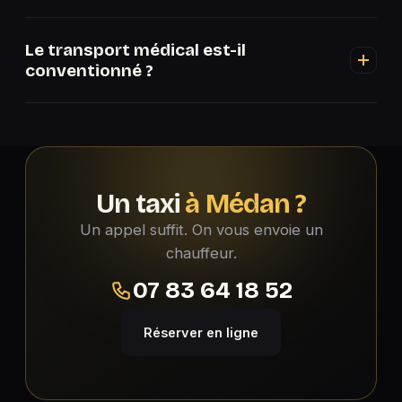
Oui, 24h/24 et 7j/7, jours fériés compris, à Médan
Le transport médical est-il
et dans le secteur.
conventionné ?
Oui, nous sommes agréés CPAM. Avec une
prescription et votre carte Vitale, votre transport
depuis Médan est pris en charge à 55 % ou 100
%, sans avance.
Un taxi
à Médan ?
Un appel suffit. On vous envoie un
chauffeur.
07 83 64 18 52
Réserver en ligne