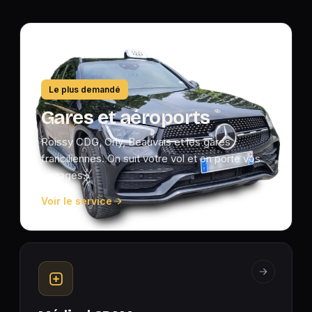
Le plus demandé
Gares et aéroports
Roissy CDG, Orly, Beauvais et les gares
franciliennes. On suit votre vol et on porte vos
bagages.
Voir le service