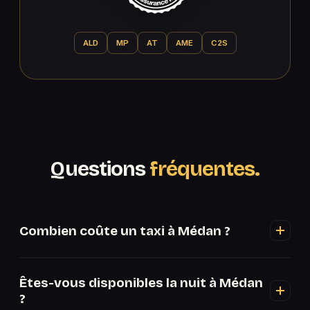
ALD
MP
AT
AME
C2S
Questions
fréquentes.
Combien coûte un taxi à Médan ?
Le prix dépend de la distance et de l'heure. Voir
Êtes-vous disponibles la nuit à Médan
les estimations ci-dessus, ou appelez le 07 83 64
?
18 52 pour un tarif ferme depuis Médan.